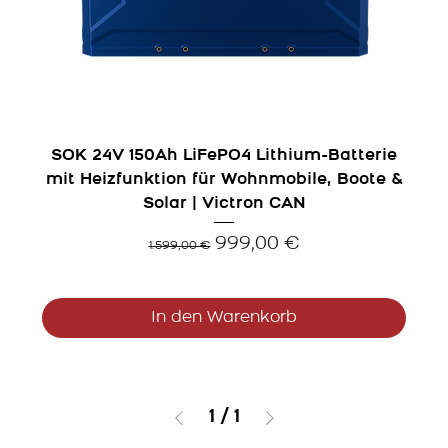
SOK 24V 150Ah LiFePO4 Lithium-Batterie
mit Heizfunktion für Wohnmobile, Boote &
Solar | Victron CAN
Standardpreis
Sale-Preis
999,00 €
1.599,00 €
In den Warenkorb
1
/
1