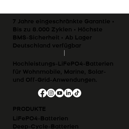
7 Jahre eingeschränkte Garantie •
Bis zu 8.000 Zyklen • Höchste
BMS-Sicherheit • Ab Lager
Deutschland verfügbar
Hochleistungs-LiFePO4-Batterien
für Wohnmobile, Marine, Solar-
und Off-Grid-Anwendungen.
PRODUKTE
LiFePO4-Batterien
Deep-Cycle-Batterien