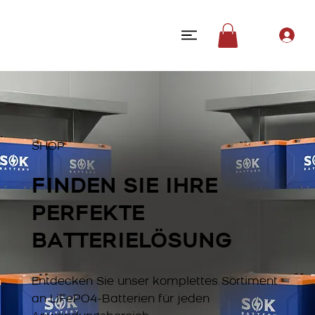
SHOP
FINDEN SIE IHRE
PERFEKTE
BATTERIELÖSUNG
Entdecken Sie unser komplettes Sortiment
an LiFePO4-Batterien für jeden