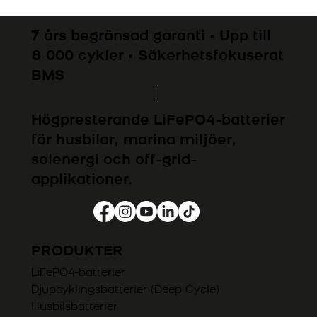
7 års begränsad garanti • Upp till
8 000 cykler • Säkerhetsfokuserat
BMS
Högpresterande LiFePO4-batterier
för husbilar, marina miljöer,
solenergi och off-grid-
applikationer.
PRODUKTER
LiFePO4-batterier
Djupcyklingsbatterier (Deep Cycle)
Husbilsbatterier