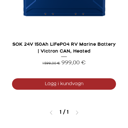
SOK 24V 150Ah LiFePO4 RV Marine Battery
| Victron CAN, Heated
Ordinarie pris
Reapris
999,00 €
1 599,00 €
Lägg i kundvagn
1
/
1