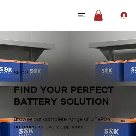
SHOP
FIND YOUR PERFECT
BATTERY SOLUTION
Browse our complete range of LiFeP04
batteries for every application.